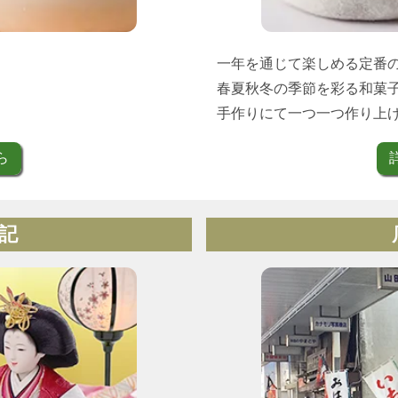
一年を通じて楽しめる定番
春夏秋冬の季節を彩る和菓
手作りにて一つ一つ作り上
ら
記