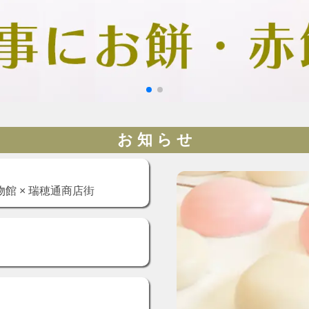
お 知 ら せ
館 × 瑞穂通商店街