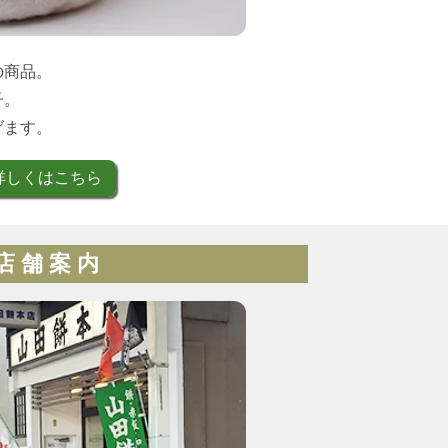
の商品。
子。
げます。
詳しくはこちら
店 舗 案 内