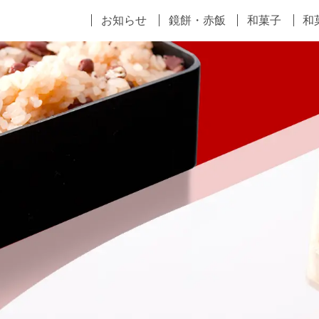
お知らせ
鏡餅・赤飯
和菓子
和